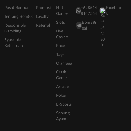
Pusat Bantuan
Promosi
Hot
+628514
Faceboo
Games
8147564
k
Tentang Bom88
Loyalty
Slots
Bom88r
Responsible
Referral
eal
Gambling
Live
Casino
Syarat dan
Ketentuan
Race
Togel
Olahraga
Crash
Game
Arcade
Poker
E-Sports
Sabung
Ayam