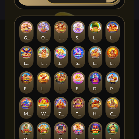
Gates of Olympus POP
Olympus Wins
Lucky Tiger 1000
Starlight Wins
Lucky Fortune Tree
Lucky Panda
Lucky Phoenix
Lucky Bull
Jelly Candy
Sweet Burst
Lucky MonKey
Lucky Tiger
Fortunes of Aztec
Lucky Mouse
Lucky Tiger Gold Ultimate
Emotiwins
DJ Neko
Pig Farm
Mystic Wishes
Wealthy Frog
777 Rush
Tut's Treasure Tower
Happy Dragon
Code of Cairo