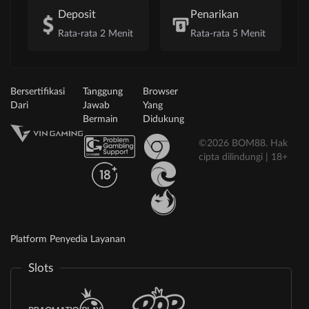
Deposit
Penarikan
Rata-rata 2 Menit
Rata-rata 5 Menit
Bersertifikasi
Tanggung
Browser
Dari
Jawab
Yang
Bermain
Didukung
©2026 BOM88. Hak
cipta dilindungi | 18+
Platform Penyedia Layanan
Slots