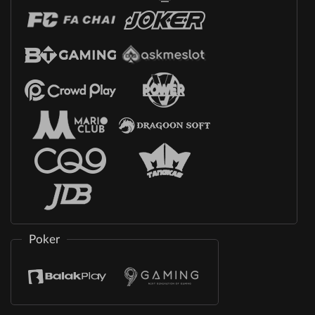
Poker