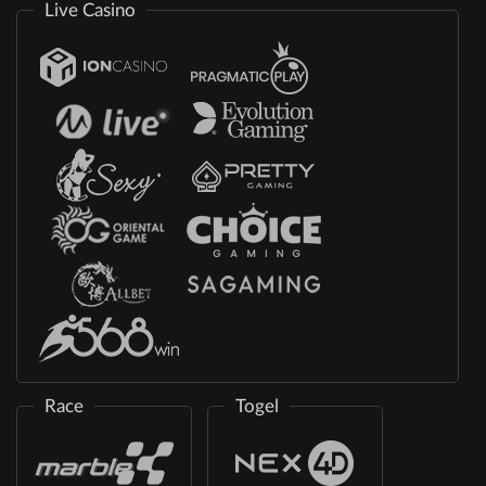
Live Casino
Race
Togel