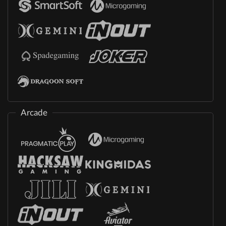
Arcade