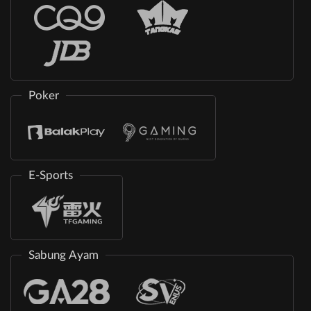
Poker
E-Sports
Sabung Ayam