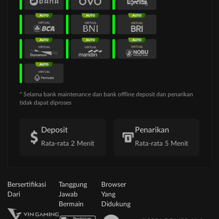
* Selama bank maintenance dan bank offline deposit dan penarikan
tidak dapat diproses
Deposit
Penarikan
Rata-rata 2 Menit
Rata-rata 5 Menit
Bersertifikasi
Tanggung
Browser
Dari
Jawab
Yang
Bermain
Didukung