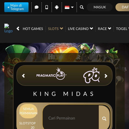
Main di
MASUK
DAF
Telegram
IDR
12,671,677,
HOT GAMES
SLOTS
LIVE CASINO
RACE
TOGEL
KING MIDAS
SEMUA
PERMAINAN
SLOTS
TOP
20