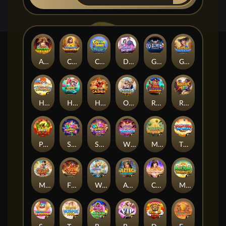
Aztec Rush Bonanza
Cleopatra's Treasure
Colour Game Mega Bonus
Dear Senpai
Gems of Valhalla
Gold Rush Bonanza
HEAVENLY FEAST WITH WUKONG
Hippo Splash
Hunk Cai Shen
Olympus Fortune
REDBEARD TREASURE
Rooster Blitz
Pedas Gila
Sugar Blast
Sugar Blast Frenzy
WILD WITCH SUGAR BONANZA
MAYA TEMPLE OF FORTUNE
TOMYUM BONANZA
Mahjong Beauty
Flame of Fortune
Wonder Ace
Aztec Fortune
Cleopatra's Fortune Ways
Mahjong Dragon Ways