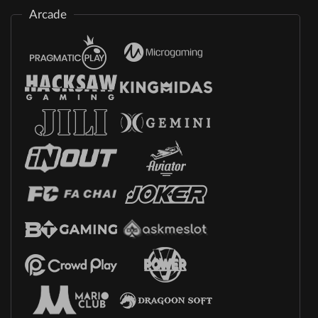
Arcade