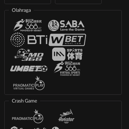
Olahraga
Crash Game