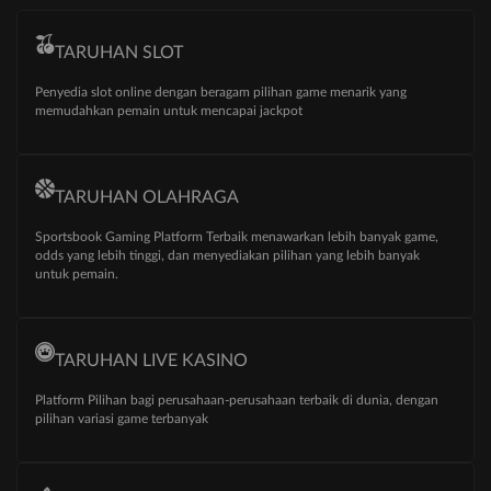
TARUHAN SLOT
Penyedia slot online dengan beragam pilihan game menarik yang
memudahkan pemain untuk mencapai jackpot
TARUHAN OLAHRAGA
Sportsbook Gaming Platform Terbaik menawarkan lebih banyak game,
odds yang lebih tinggi, dan menyediakan pilihan yang lebih banyak
untuk pemain.
TARUHAN LIVE KASINO
Platform Pilihan bagi perusahaan-perusahaan terbaik di dunia, dengan
pilihan variasi game terbanyak