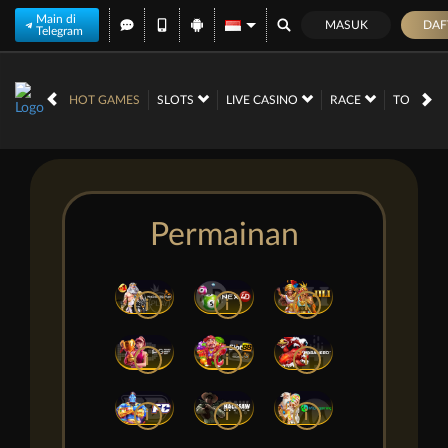
Main di
MASUK
DAF
Telegram
HOT GAMES
SLOTS
LIVE CASINO
RACE
TOGEL
Permainan
i
i
i
i
i
i
i
i
i