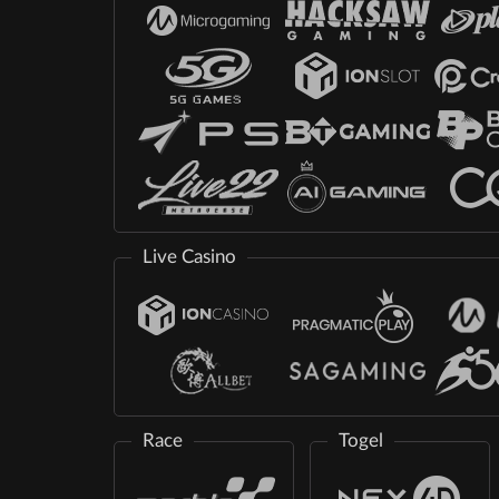
Live Casino
Race
Togel