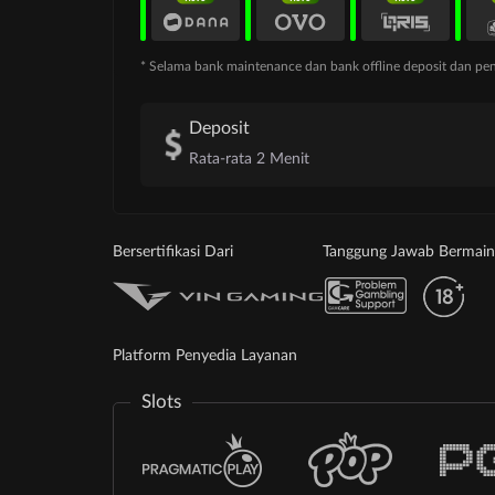
* Selama bank maintenance dan bank offline deposit dan pen
Deposit
Rata-rata 2 Menit
Bersertifikasi Dari
Tanggung Jawab Bermain
Platform Penyedia Layanan
Slots