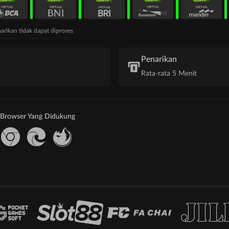
arikan tidak dapat diproses
Penarikan
Rata-rata 5 Menit
Browser Yang Didukung