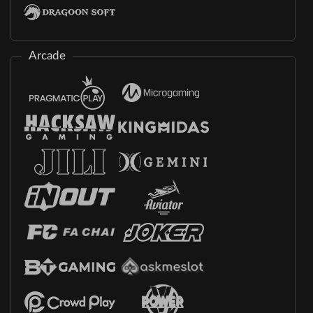
Arcade