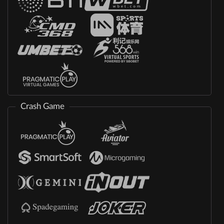
Crash Game