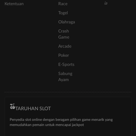
Ketentuan
Race
Togel
Olahraga
Crash
Game
Arcade
Poker
E-Sports
Sabung
Ayam
TARUHAN SLOT
Penyedia slot online dengan beragam pilihan game menarik yang
memudahkan pemain untuk mencapai jackpot