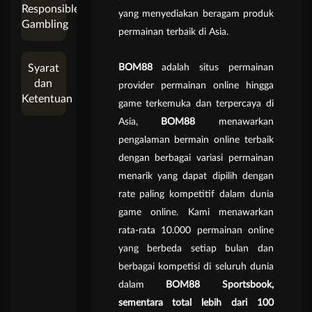
Responsible
yang menyediakan beragam produk
Gambling
permainan terbaik di Asia.
Syarat
BOM88
adalah situs permainan
dan
provider permainan online hingga
Ketentuan
game terkemuka dan terpercaya di
Asia,
BOM88
menawarkan
pengalaman bermain online terbaik
dengan berbagai variasi permainan
menarik yang dapat dipilih dengan
rate paling kompetitif dalam dunia
game online. Kami menawarkan
rata-rata 10.000 permainan online
yang berbeda setiap bulan dan
berbagai kompetisi di seluruh dunia
dalam
BOM88
Sportsbook,
sementara total lebih dari 100