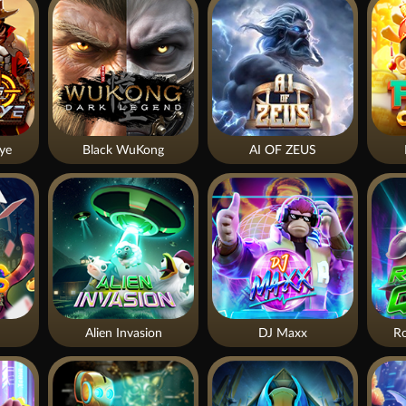
ye
Black WuKong
AI OF ZEUS
Alien Invasion
DJ Maxx
R