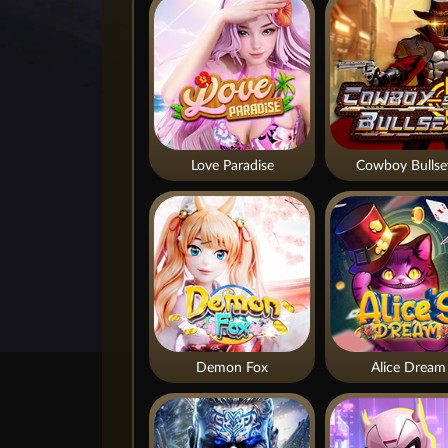
Love Paradise
Cowboy Bullse
Demon Fox
Alice Dream