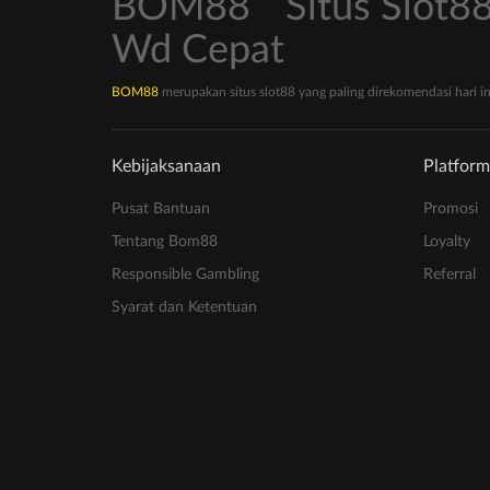
BOM88 ` Situs Slot8
Wd Cepat
BOM88
merupakan situs slot88 yang paling direkomendasi hari 
Kebijaksanaan
Platform
Pusat Bantuan
Promosi
Tentang Bom88
Loyalty
Responsible Gambling
Referral
Syarat dan Ketentuan