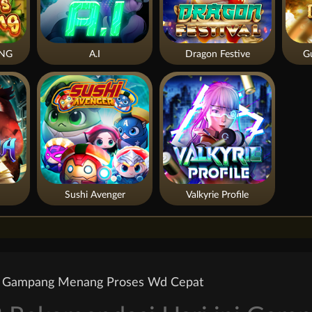
ING
A.I
Dragon Festive
G
Sushi Avenger
Valkyrie Profile
ni Gampang Menang Proses Wd Cepat