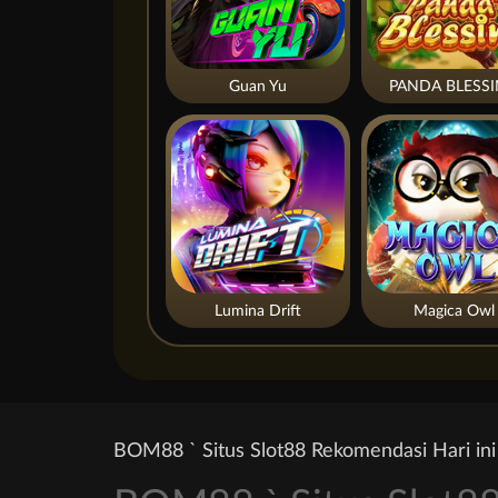
Guan Yu
PANDA BLESS
Lumina Drift
Magica Owl
BOM88 ` Situs Slot88 Rekomendasi Hari i