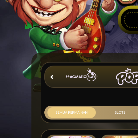
SEMUA PERMAINAN
SLOTS