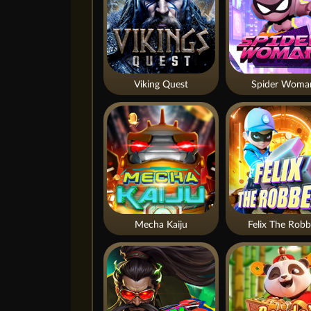
Viking Quest
Spider Woma
Mecha Kaiju
Felix The Robb