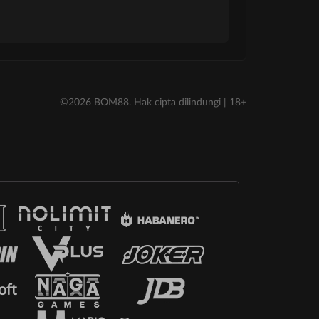
©2026 BOM88. Hak cipta dilindungi | 18+