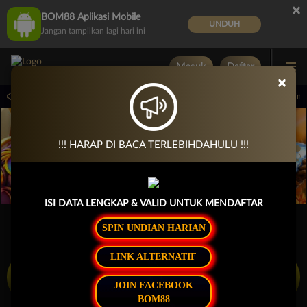
×
BOM88 Aplikasi Mobile
UNDUH
Jangan tampilkan lagi hari ini
Masuk
Daftar
×
14.59.59 sampai 30-Sep-2026 14.59.59. Selama waktu ini, PP Virtual Sports permai
!!! HARAP DI BACA TERLEBIHDAHULU !!!
ISI DATA LENGKAP & VALID UNTUK MENDAFTAR
SPIN UNDIAN HARIAN
JACKPOT
PLAY
LINK ALTERNATIF
IDR
12,667,476,637
JOIN FACEBOOK
BOM88